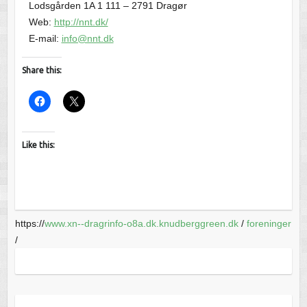
Lodsgården 1A 1 111 – 2791 Dragør
Web:
http://nnt.dk/
E-mail:
info@nnt.dk
Share this:
Like this:
https://
www.xn--dragrinfo-o8a.dk.knudberggreen.dk
/
foreninger
/