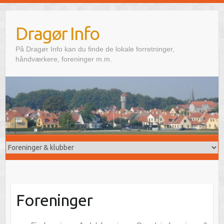
Skip
to
Dragør Info
content
På Dragør Info kan du finde de lokale forretninger,
håndværkere, foreninger m.m.
Foreninger