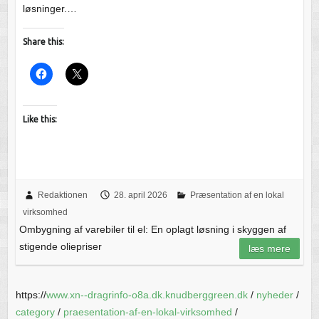
løsninger.…
Share this:
Like this:
Redaktionen
28. april 2026
Præsentation af en lokal
virksomhed
Ombygning af varebiler til el: En oplagt løsning i skyggen af
stigende oliepriser
læs mere
https://
www.xn--dragrinfo-o8a.dk.knudberggreen.dk
/
nyheder
/
category
/
praesentation-af-en-lokal-virksomhed
/