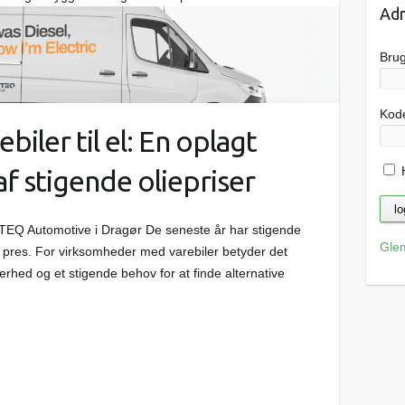
Adm
Bru
Kod
iler til el: En oplagt
H
af stigende oliepriser
NTEQ Automotive i Dragør De seneste år har stigende
Gle
r pres. For virksomheder med varebiler betyder det
erhed og et stigende behov for at finde alternative