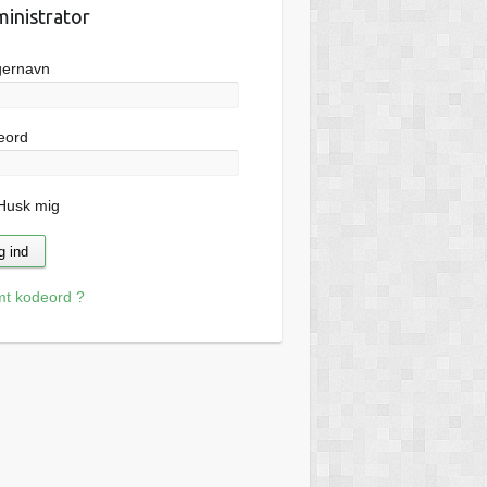
inistrator
gernavn
eord
usk mig
mt kodeord ?