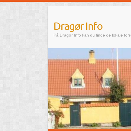
Skip
to
content
Dragør Info
På Dragør Info kan du finde de lokale for