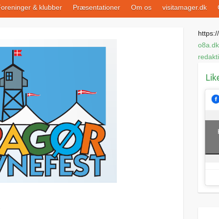
oreninger & klubber
Præsentationer
Om os
visitamager.dk
https://
o8a.dk
redakt
Lik
t