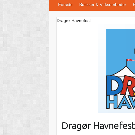
Forside
Butikker & Virksomheder
F
Dragør Havnefest
Dragør Havnefes