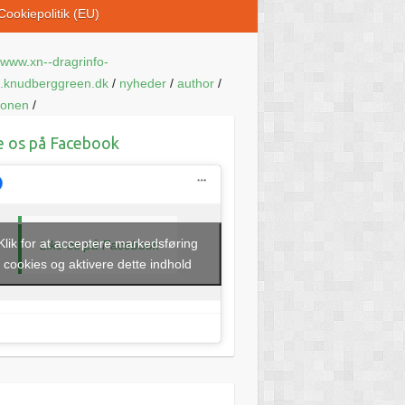
Cookiepolitik (EU)
www.xn--dragrinfo-
.knudberggreen.dk
/
nyheder
/
author
/
ionen
/
e os på Facebook
Klik for at acceptere markedsføring
Like os på Facebook
cookies og aktivere dette indhold