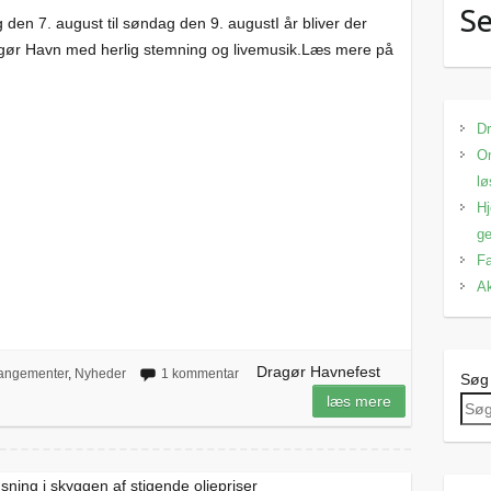
Se
den 7. august til søndag den 9. augustI år bliver der
ragør Havn med herlig stemning og livemusik.Læs mere på
Dr
Om
lø
Hj
ge
Fa
Ak
Dragør Havnefest
angementer
,
Nyheder
1 kommentar
Søg
læs mere
øsning i skyggen af stigende oliepriser