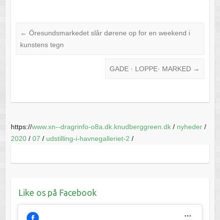
←
Öresundsmarkedet slår dørene op for en weekend i
kunstens tegn
GADE · LOPPE· MARKED
→
https://
www.xn--dragrinfo-o8a.dk.knudberggreen.dk
/
nyheder
/
2020
/
07
/
udstilling-i-havnegalleriet-2
/
Like os på Facebook