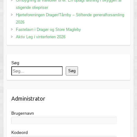
Ombygning af varebiler til el: En oplagt løsning i skyggen af
stigende oliepriser
Hjerteforeningen Dragør/Tårnby – Stiftende generalforsamling
2026
Fastelavn i Dragør og Store Magleby
Aktiv Leg i vinterferien 2026
Søg
Søg
Administrator
Brugernavn
Kodeord