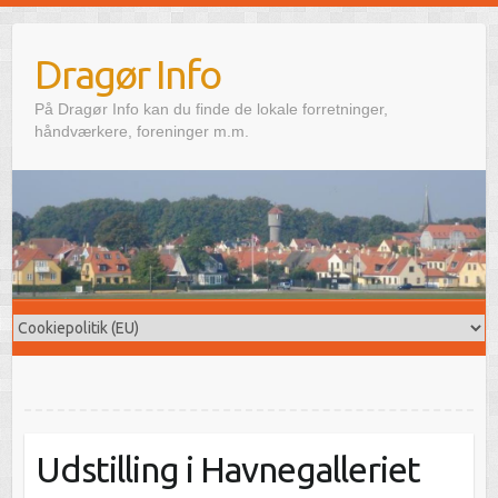
Skip
to
Dragør Info
content
På Dragør Info kan du finde de lokale forretninger,
håndværkere, foreninger m.m.
Udstilling i Havnegalleriet