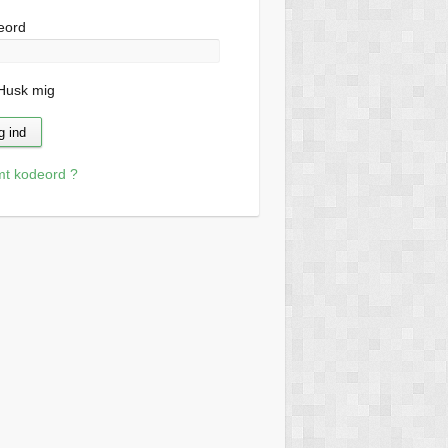
eord
usk mig
mt kodeord ?