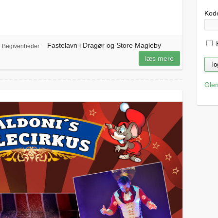
Kod
H
Fastelavn i Dragør og Store Magleby
Begivenheder
læs mere
Gle