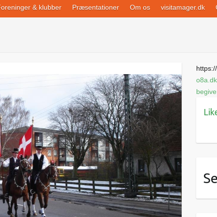
oreninger & klubber
Præsentationer
Om os
visitamager.dk
https://
o8a.dk
begiv
Lik
Se