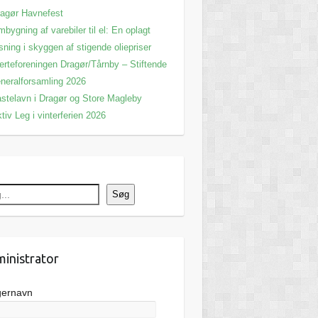
agør Havnefest
bygning af varebiler til el: En oplagt
sning i skyggen af stigende oliepriser
erteforeningen Dragør/Tårnby – Stiftende
neralforsamling 2026
stelavn i Dragør og Store Magleby
tiv Leg i vinterferien 2026
Søg
inistrator
gernavn