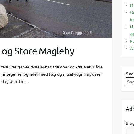
Dr
Om
lø
Hj
ge
Fa
r og Store Magleby
Ak
ast i de gamle fastelavnstraditioner og -ritualer. Både
Søg
 morgenen og rider med flag og musikvogn i spidsen
Søndag den 15,…
Adm
Bru