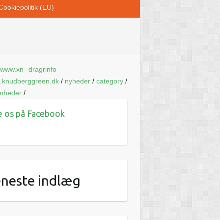
Cookiepolitik (EU)
www.xn--dragrinfo-
.knudberggreen.dk
/
nyheder
/
category
/
enheder
/
e os på Facebook
neste indlæg